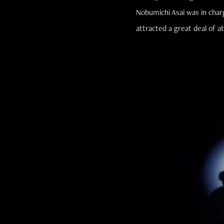
Nobumichi Asai was in charg
attracted a great deal of a