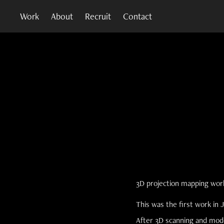
Work
About
Recruit
Contact
3D projection mapping work
This was the first work in 
After 3D scanning and mode